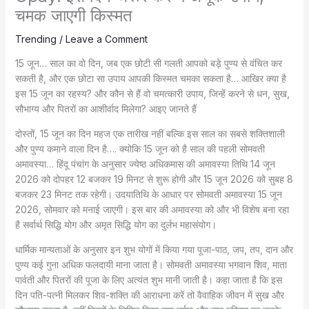
चमक जाएगी किस्मत
Trending
/
Leave a Comment
15 जून… साल का वो दिन, जब एक छोटी सी गलती आपको बड़े पुण्य से वंचित कर
सकती है, और एक छोटा सा उपाय आपकी किस्मत चमका सकता है… आखिर क्या है
इस 15 जून का रहस्य? और कौन से हैं वो चमत्कारी उपाय, जिन्हें करने से धन, सुख,
सौभाग्य और पितरों का आशीर्वाद मिलेगा? आइए जानते हैं
दोस्तों, 15 जून का दिन महज एक तारीख नहीं बल्कि इस साल का सबसे शक्तिशाली
और पुण्य कमाने वाला दिन है…. क्योकि 15 जून को है साल की पहली सोमवती
अमावस्या… हिंदू पंचांग के अनुसार ज्येष्ठ अधिकमास की अमावस्या तिथि 14 जून
2026 को दोपहर 12 बजकर 19 मिनट से शुरू होगी और 15 जून 2026 को सुबह 8
बजकर 23 मिनट तक रहेगी। उदयातिथि के आधार पर सोमवती अमावस्या 15 जून
2026, सोमवार को मनाई जाएगी। इस बार की अमावस्या को और भी विशेष बना रहा
है सर्वार्थ सिद्धि योग और अमृत सिद्धि योग का दुर्लभ महासंयोग।
धार्मिक मान्यताओं के अनुसार इन शुभ योगों में किया गया पूजा-पाठ, जप, तप, दान और
पुण्य कई गुना अधिक फलदायी माना जाता है। सोमवती अमावस्या भगवान शिव, माता
पार्वती और पितरों की पूजा के लिए अत्यंत शुभ मानी जाती है। कहा जाता है कि इस
दिन पति-पत्नी मिलकर शिव-शक्ति की आराधना करें तो वैवाहिक जीवन में सुख और