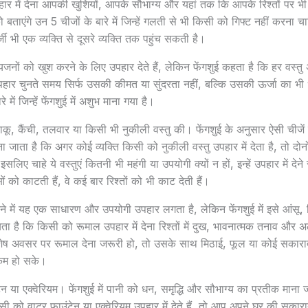
ं उपहार में देना आपकी खुशियों, आपके सौभाग्य और यहां तक कि आपके रिश्तों पर 
ंगे उन 5 चीजों के बारे में जिन्हें गलती से भी किसी को गिफ्ट नहीं करना चाह
जी भी एक व्यक्ति से दूसरे व्यक्ति तक पहुंच सकती है।
ियजनों को खुश करने के लिए उपहार देते हैं, लेकिन फेंगशुई कहता है कि हर वस्त
ार चुनते समय सिर्फ उसकी कीमत या सुंदरता नहीं, बल्कि उसकी ऊर्जा का भी
े में जिन्हें फेंगशुई में अशुभ माना गया है।
ाकू, कैंची, तलवार या किसी भी नुकीली वस्तु की। फेंगशुई के अनुसार ऐसी चीजें 
ना जाता है कि अगर कोई व्यक्ति किसी को नुकीली वस्तु उपहार में देता है, तो दो
इसलिए चाहे ये वस्तुएं कितनी भी महंगी या उपयोगी क्यों न हों, इन्हें उपहार में द
ओं को काटती हैं, वे कई बार रिश्तों को भी काट देती हैं।
ने में यह एक साधारण और उपयोगी उपहार लगता है, लेकिन फेंगशुई में इसे आंसू
यता है कि किसी को रूमाल उपहार में देना रिश्तों में दुख, भावनात्मक तनाव औ
ष अवसर पर रूमाल देना जरूरी हो, तो उसके साथ मिठाई, फूल या कोई सकारात्म
कम हो सके।
न या एक्वेरियम। फेंगशुई में पानी को धन, समृद्धि और सौभाग्य का प्रतीक माना 
 को वाटर फाउंटेन या एक्वेरियम उपहार में देते हैं, तो आप अपने घर की सकारा