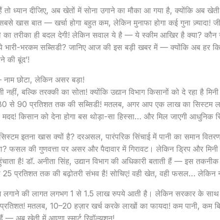
 तो ध्यान दीजिए, अब खेतों में सोना उगाने का मौका आ गया है, क्योंकि अब खेती 
सबसे खास बात — खर्चा होगा बहुत कम, लेकिन मुनाफा होगा कई गुना ज़्यादा!
ी का तरीका ही बदल देगी! लेकिन सवाल ये है — ये स्कीम आखिर है क्या? कौ
े भारी-भरकम सब्सिडी? जानिए आज की इस बड़ी खबर में — क्योंकि अब हर किसान
े की बूंद’!
— नाम छोटा, लेकिन असर बड़ा!
पानी नहीं, बल्कि तरक्की का सोता! क्योंकि उद्यान विभाग किसानों को दे रहा है मिन
 80 से 90 प्रतिशत तक की सब्सिडी! मतलब, अगर आप एक लाख का सिस्टम लगवा
ी मदद! किसान को देना होगा बस थोड़ा-सा हिस्सा… और मिल जाएगी आधुनिक सिं
स्टम इतना खास क्यों है? दरअसल, पारंपरिक सिंचाई में पानी का समान वितरण 
ा? फसल की गुणवत्ता पर असर और पैदावार में गिरावट। लेकिन ड्रिप और मिनी स्
चाता है! डॉ. अनीता सिंह, उद्यान विभाग की अधिकारी बताती हैं — इस तकनीक 
े 25 प्रतिशत तक की बढ़ोतरी संभव है! सोचिए! वही खेत, वही फसल… लेकिन नत
्टम लगाने की लागत लगभग 1 से 1.5 लाख रुपये आती है। लेकिन सरकार के साथ 
20 प्रतिशत! मतलब, 10–20 हज़ार खर्च करके लाखों का फायदा! कम पानी, क
ैं — अब खेती में आएगा स्मार्ट रिवॉल्यूशन!