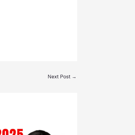
Next Post
→